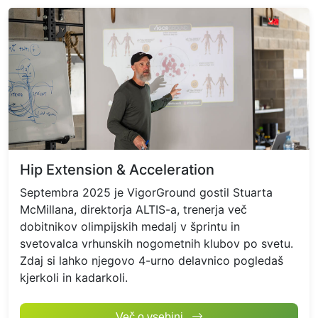
Hip Extension & Acceleration
Septembra 2025 je VigorGround gostil Stuarta
McMillana, direktorja ALTIS-a, trenerja več
dobitnikov olimpijskih medalj v šprintu in
svetovalca vrhunskih nogometnih klubov po svetu.
Zdaj si lahko njegovo 4-urno delavnico pogledaš
kjerkoli in kadarkoli.
Hip Extension & Accelerat
Več o vsebini